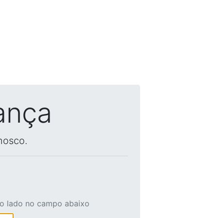
ança
nosco.
ao lado no campo abaixo