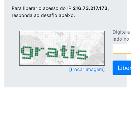
Para liberar o acesso
do IP
216.73.217.173
,
responda ao desafio abaixo.
Digite 
lado no
[trocar imagem]