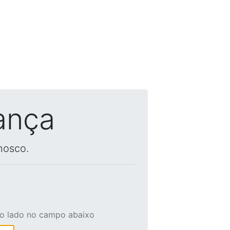
ança
nosco.
ao lado no campo abaixo