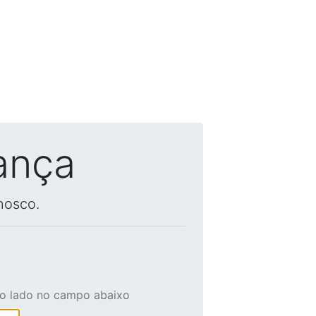
ança
nosco.
ao lado no campo abaixo