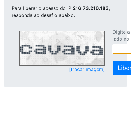
Para liberar o acesso
do IP
216.73.216.183
,
responda ao desafio abaixo.
Digite 
lado no
[trocar imagem]