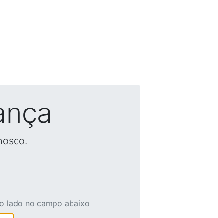
ança
nosco.
ao lado no campo abaixo