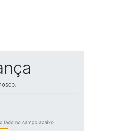
ança
nosco.
ao lado no campo abaixo