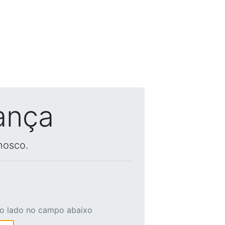
ança
nosco.
ao lado no campo abaixo