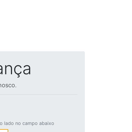
ança
nosco.
ao lado no campo abaixo