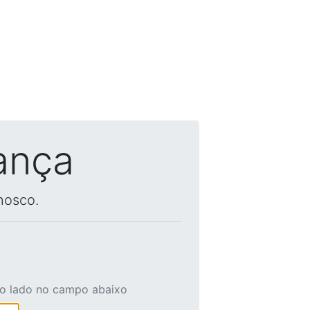
ança
nosco.
ao lado no campo abaixo