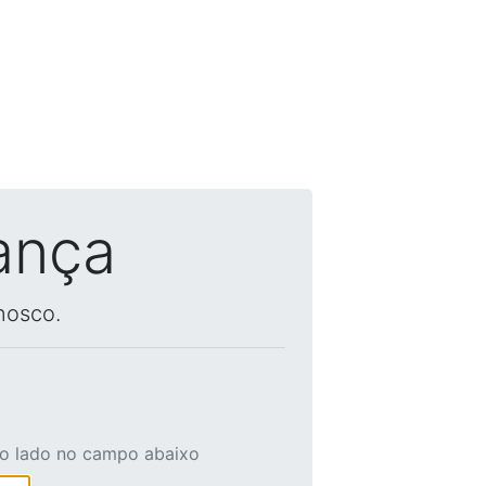
ança
nosco.
ao lado no campo abaixo