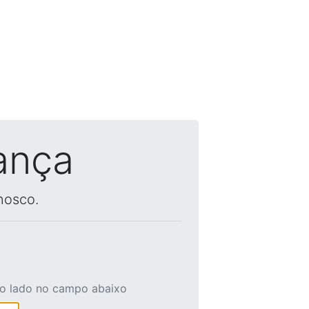
ança
nosco.
ao lado no campo abaixo