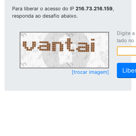
Para liberar o acesso
do IP
216.73.216.159
,
responda ao desafio abaixo.
Digite 
lado no
[trocar imagem]