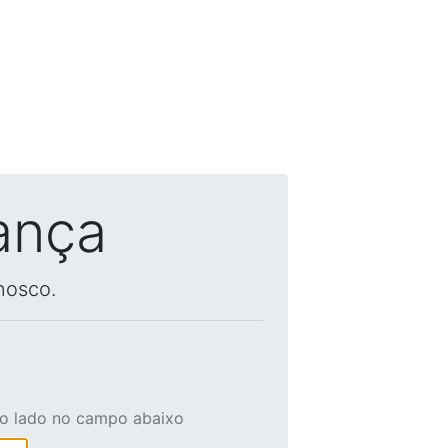
ança
nosco.
ao lado no campo abaixo