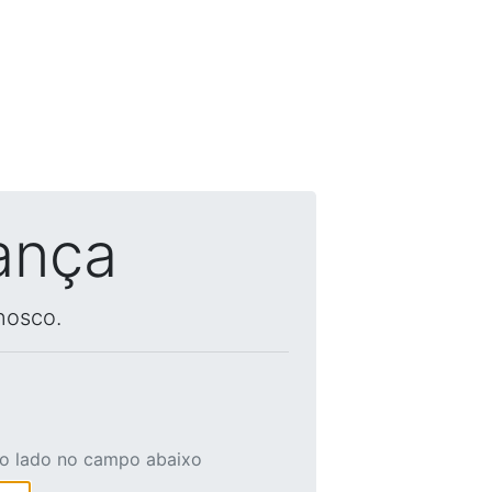
ança
nosco.
ao lado no campo abaixo