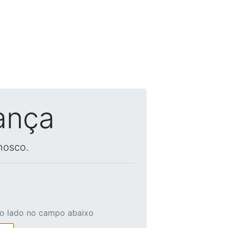
ança
nosco.
ao lado no campo abaixo