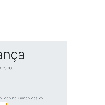
ança
nosco.
ao lado no campo abaixo